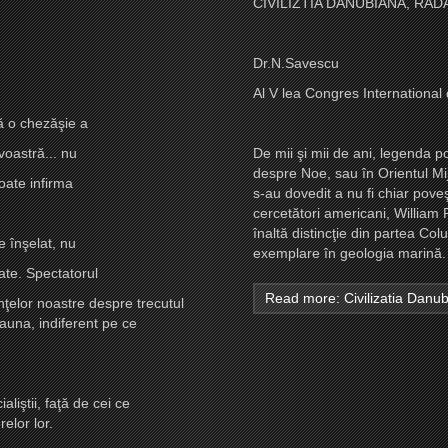
CIVILIZTIA DANUBIANA, RAD
Dr.N.Savescu
Al V lea Congres International
ă o chezăşie a
voastră... nu
De mii şi mii de ani, legenda p
despre Noe, sau în Orientul Mijl
oate infirma
s-au dovedit a nu fi
chiar poveş
cercetători americani, William
înaltă distincţie din partea Co
 înşelat, nu
exemplare în geologia marină.
tate. Spectatorul
Read more: Civilizatia Danub
nţelor noastre despre trecutul
eauna, indiferent pe ce
aliştii,
faţă de cei ce
elor lor.