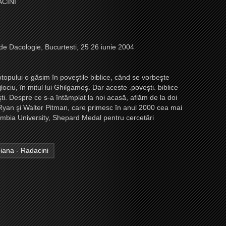
ACINI
 de Dacologie, Bucurtesti, 25 26 iunie 2004
otopului o găsim în poveştile biblice, când se vorbeşte
ociu, în mitul lui Ghilgameş. Dar aceste .poveşti. biblice
ti. Despre ce s-a întâmplat la noi acasă, aflăm de la doi
 Ryan şi Walter Pitman, care primesc în anul 2000 cea mai
lumbia University, Shepard Medal pentru cercetări
iana - Radacini