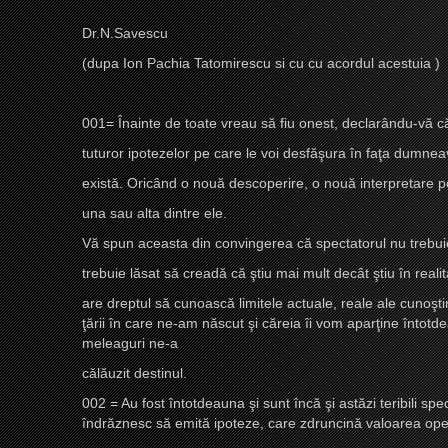
Dr.N.Savescu
(dupa Ion Pachia Tatomirescu si cu cu acordul acestuia )
001= Înainte de toate vreau să fiu onest, declarându-vă c
tuturor ipotezelor pe care le voi desfăşura în faţa dumnea
există. Oricând o nouă descoperire, o nouă interpretare p
una sau alta dintre ele.
Vă spun aceasta din convingerea că spectatorul nu trebuie
trebuie lăsat să creadă că ştiu mai mult decât ştiu în reali
are dreptul să cunoască limitele actuale, reale ale
cunoşti
ţării în care ne-am născut şi
căreia îi vom aparţine întotd
meleaguri ne-a
călăuzit destinul.
002 = Au fost întotdeauna şi sunt încă şi astăzi teribili speci
îndrăznesc să emită ipoteze, care zdruncină valoarea oper