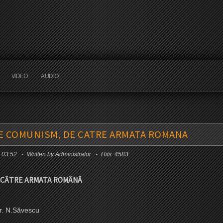
VIDEO
AUDIO
 DE COMUNISM, DE CATRE ARMATA ROMANA
7 03:52
Written by Administrator
Hits: 4583
E CĂTRE ARMATA ROMÂNĂ
scu