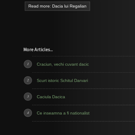
Read more: Dacia lui Regalian
More Articles...
Craciun, vechi cuvant dacic
Scurt istoric Schitul Darvari
Caciula Dacica
Ce inseamna a fi nationalist