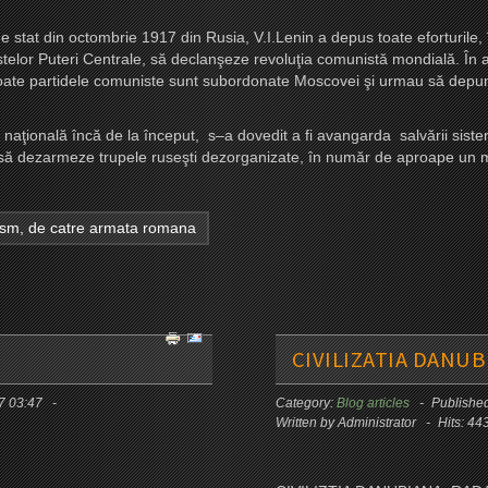
 din octombrie 1917 din Rusia, V.I.Lenin a depus toate eforturile, în 
ostelor Puteri Centrale, să declanşeze revoluţia comunistă mondială. În 
toate partidele comuniste sunt subordonate Moscovei şi urmau să depună 
onală încă de la început, s–a dovedit a fi avangarda salvării sistem
să dezarmeze trupele ruseşti dezorganizate, în număr de aproape un mil
ism, de catre armata romana
CIVILIZATIA DANUB
17 03:47
Category:
Blog articles
Publishe
Written by Administrator
Hits: 44