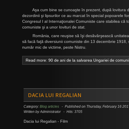
Aşa cum bine se cunoaşte în prezent, după lovitura de stat
dezordinii şi lipsurilor ce au marcat în special popoarele f
Congresul I al Internaţionalei Comuniste care stabilea că 
comuniste şi a unor lovituri de stat.
România, care reuşise să îşi desăvârşească unitatea naţi
să facă faţă diversiunii comuniste din 13 decembrie 1918, 
număr mic de victime, peste Nistru.
Read more: 90 de ani de la salvarea Ungariei de comun
DACIA LUI REGALIAN
Category:
Blog articles
Published on Thursday, February 16 20
Written by Administrator
Hits: 3705
Dacia lui Regalian - Film