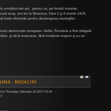
următorii trei ani, pentru ca, pe fondul mizeriei,
acest scop, are loc la Moscova, între 2 şi 6 martie 1919,
toate eforturile pentru declanşarea revoluţiilor
ului democratic european. Astfel, România a fost obligată
ion, şi să le evacueze, fără incidente majore şi cu un
IANA - RADACINI
d on Thursday, February 16 2017 03:39
37