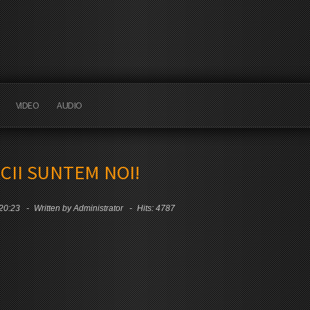
VIDEO
AUDIO
DACII SUNTEM NOI!
 20:23
Written by Administrator
Hits: 4787