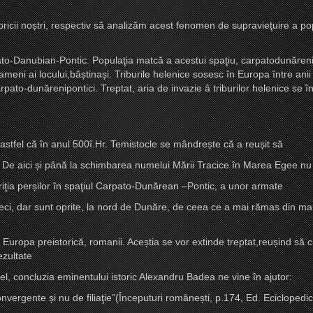
ricii no
ș
tri, respectiv să analizăm acest fenomen de supravieţuire a
pop
ato-Danubian-Pontic. Populaţia matcă a acestui spaţiu, carpatodunărenii, 
oameni ai locului,bă
ș
tina
ș
i. Triburile helenice sosesc în Europa între ani
carpato-dunărenipontici. Treptat, aria de invazie â triburilor helenice se 
, astfel că în anul 500î.Hr. Temistocle se mândre
ș
te că a reu
ș
it să
. De aici
ș
i până la schimbarea numelui Mării Tracice în Marea Egee nu
riţia per
ș
ilor în spaţiul Carpato-Dunărean –Pontic, a unor armate
greci, dar sunt oprite, la nord de Dunăre, de ceea ce a mai rămas din m
n Europa preistorică, romanii. Ace
ș
tia se vor extinde treptat,reu
ș
ind să 
ezultate
el, concluzia eminentului istoric Alexandru Badea ne vine în ajutor:
convergente
ș
i nu de filiaţie”(
Începuturi române
ș
ti
, p.174, Ed. Eciclopedi