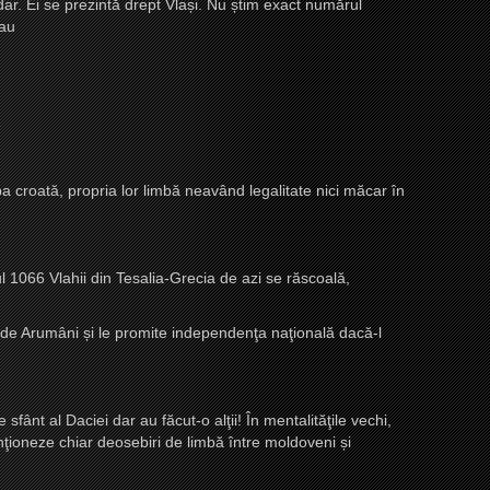
r. Ei se prezintă drept Vla
ș
i. Nu
ș
tim exact numărul
 au
e
imba croată, propria lor limbă neavând legalitate nici măcar în
l 1066 Vlahii din Tesalia-Grecia de azi se răscoală,
e de Arumâni
ș
i le promite independenţa naţională dacă-l
ânt al Daciei dar au făcut-o alţii! În mentalităţile vechi,
enţioneze chiar deosebiri de limbă între moldoveni
ș
i