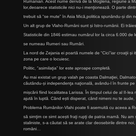
Rumanian. Acest nume derivă de la Moglena, regiune a Maced
lor,deoarece statisticile nici nu-i menţionează. O parte din
trebuit să “se mute” în Asia Mică,politica spunându-
ș
i din 
Un alt grup de Vlaho-Rumâni sunt
ș
i Istro-rumânii. Ei trăie
Statisticile din 1846 estimau numărul lor la circa 6.000 de 
se numeau Rumeri sau Rumări.
La nord de Zejania ei poartă numele de “Cici”iar croaţii
ș
i 
zona pe care o locuiesc.
Politic, “asimilaţia” lor este aproape completă.
Au mai existat un grup valah pe coasta Dalmaţiei, Dalmato-r
căutându-
ș
i independenţa naţională, avându-l în frunte pe
mi
ș
cării fiind localitatea Larissa. În timpul celui de al II-l
ajută în luptă. Când e
ș
ti disperat, când nimeni nu te aude, 
Problema Rumânilor-Vlahi poate fi asemuită cu aceea a Ro
să simţim ce simt ace
ș
ti fraţi rupţi de patria mamă. Nu am 
staliniste, s-a căutat să se arate clar deosebirile dintre noi
români…