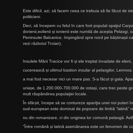
Este dificil, azi, să facem ceea ce trebuia să fie făcut de isto
politicieni.
Deci, să începem cu felul în care fost populat spaţiul Carp
dorienii,eolienii
ș
i ionienii este numită de ace
ș
tia Pelasgi, 
Peninsulei Balcanice, împingând spre nord pe bă
ș
tina
ș
ii 
vezi războiul Troian).
Insulele Mării Tracice vor fi
ș
i ele treptat invadate de eleni
cucerească
ș
i ultimul bastion insular al pelasgilor, Lemnos
a mai fost necesar nici un mare pas. S-a făcut
ș
i gata. Apa
uria
ș
e, de 1.200.000-700.000 de osta
ș
i, care trec peste 
mult răspândirea populaţiei locale.
În sfâr
ș
it, începe să se contureze apariţia unei noi puteri î
sud-european este dominat de popoare de limbă “latină” r
nu din romanizare, ci din originea lor comună pelasgă. Astf
”Între română
ș
i latină asemănarea este un fenomen de 