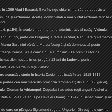
u , în 1369 Vlad I Basarab îl va învinge chiar
ș
i mai rău pe Ludovic al
ansiune
ș
i răzbunare. Acela
ș
i domn Valah a mai purtat războaie fericite c
gând
.154). În acele timpuri, teritoriul administrativ al cetăţii Vidinului
d, atunci, parte din Bulgaria). Fratele lui Vlad, Radu, era guvernatoru
 la Marea Sardiniei până la Marea Neagră
ș
i să domnească peste
întreaga Peninsulă Balcanică nu s-a împlinit. El a primit ajutor de
smaticilor, necatolicilor, pregătit 13 ani de Ludovic, pentru
nt, îl va pierde în faţa vlahilor.
pre această victorie în
Istoria Daciei,
publicată în anii 1818-1819.
te partea cea mai mare din provincia “Romania”( din sudul Bulgariei),
iului Otoman la Adrianopol. Degeaba i-au adus regii unguri, Andrei al
Bela al IV-lea i-a adus pe Cavalerii Ioaniţi în 1247 în Banat. Nimic
ș
i n
a, de care se plângea Sigismund rege al Ungariei. Din puţinele cuvinte