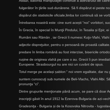
Astăzi, datorită manipulaţiei continue a adevărului de către 
fulgerător în ţările sud-dunărene. Să fi dispărut ei peste n
dispărut din statisticile oficiale,limba lor continuă să se vo
Întrebarea noastră este: cine sunt ace
ș
ti “noi” vorbitori, 
În Grecia, în special în Munţii Pindului, în Tesalia
ș
i Epir, 
Rumâni sau Râmân , iar Grecii îi numesc Kuţo-Vlahi, Vlah
adjectiv dispreţuitor, pentru o persoană de proastă calitate
predare în limba română au fost interzise, bisericile ortodo
ru
ș
ine de originea vlahă pe care o au. Grecii îi pun imediat
Europene. Strasbourgul nu are nici un cuvânt de spus.
Totul merge pe acela
ș
i
ș
ablon:“ noi vrem egalitate, dar nu
suntem cunoscuţi sub numele de Beli-Vlachs, Vlahi Albi. S
pronunţa “ci”.
Dintre grupurile menţionate până acum, se pare că doar 
inscripţii găsit în anul 1912 la Ezerova-Bulgaria de azi-vech
Gradesniţa - Bulgaria
ș
i de la Kosovska Nitrovita - Iugosl