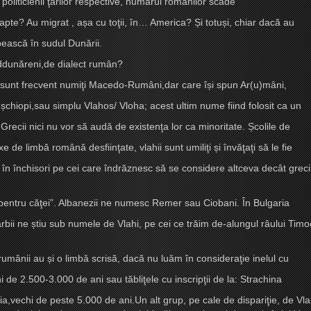
politicienii ţărilor respective, numărul românilor scade
oapte? Au migrat , a
ș
a cu toţii, în… America?
Ș
i totu
ș
i, chiar dacă au
rbească în sudul Dunării.
suddunăreni,de dialect rumân?
ei sunt frecvent numiţi Macedo-Rumâni,dar care î
ș
i spun Ar(u)mâni,
i
ș
chiopi,sau simplu Vlahos/ Vloha; acest ultim nume fiind folosit ca un
.Grecii nici nu vor să audă de existenţa lor ca minoritate.
Ș
colile de
xe de limbă română desfiinţate, vlahii sunt umiliţi
ș
i învăţaţi să le fie
 în închisori pe cei care îndrăznesc să se considere altceva decât greci.
 pentru căţei”. Albanezii ne numesc Remer sau Ciobani. În Bulgaria
ârbii ne
ș
tiu sub numele de Vlahi, pe cei ce trăim de-alungul râului Timo
Arumânii au
ș
i o limbă scrisă, dacă nu luăm în consideraţie inelul cu
i de 2.500-3.000 de ani sau tăbliţele cu inscripţii de la: Strachina
avia,vechi de peste 5.000 de ani.Un alt grup, pe cale de dispariţie, de 