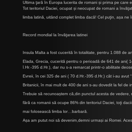
Ultima ţară în Europa lucerita de romani
ș
i prima pe care e
Tot teritoriul Daciei, ocupat
ș
i neocupat de romani a învăţa
limba latină, uitând complet limba dacă! Cel puţin, a
ș
a ne î
Record mondial la învăţarea latinei
Insula Malta a fost cucerită în totalitate, pentru 1.088 de a
Elada, Grecia, cucerită pentru o perioadă de 641 de ani( 146
î.Hr.-395 d.Hr.), dar nu s-a remarcat printr-o abilitate deose
Evreii, în cei 325 de ani ( 70 d.Hr.-395 d.Hr.) cât i-au avut
Britanicii, în mai mult de 400 de ani s-au dovedit la fel de i
Trebuie să recunoa
ș
tem că,din punctul acesta de vedere, noi
fără ca romanii să ocupe 86% din teritoriul Daciei, toţi daci
mai folosească limba lor…barbară.
A
ș
a am putut noi să devenim,demni urma
ș
i ai Romei. Aces