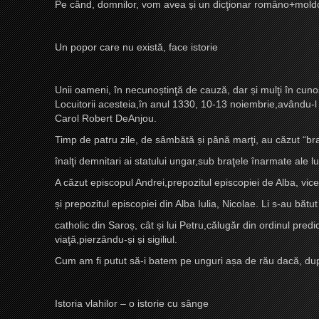
Pe când, domnilor, vom avea
ș
i un dicţionar româno+mol
Un popor care nu există, face istorie
Unii oameni, în necuno
ș
tinţă de cauză, dar
ș
i mulţi în cuno
Locuitorii acesteia,în anul 1330, 10-13 noiembrie,avându-l d
Carol Robert DeAnjou.
Timp de patru zile, de sâmbătă
ș
i până marţi, au căzut “bra
înalţi demnitari ai statului ungar,sub braţele înarmate ale lu
A căzut episcopul Andrei,prepozitul episcopiei de Alba, vice
ș
i prepozitul episcopiei din Alba Iulia, Nicolae. Li s-au bătut
catholic din Saro
ș
, cât
ș
i lui Petru,călugăr din ordinul pred
viaţă,pierzându-
ș
i
ș
i sigiliul.
Cum am fi putut să-i batem pe unguri a
ș
a de rău dacă, dup
Istoria vlahilor – o istorie cu sânge