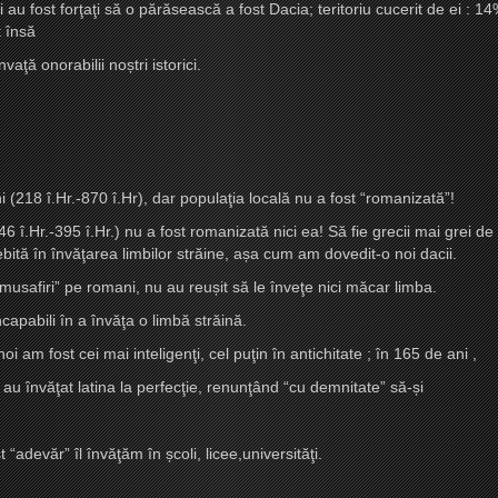
i au fost forţaţi să o părăsească a fost Dacia; teritoriu cucerit de ei : 
t însă
nvaţă onorabilii no
ș
tri istorici.
ni (218 î.Hr.-870 î.Hr), dar populaţia locală nu a fost “romanizată”!
 î.Hr.-395 î.Hr.) nu a fost romanizată nici ea! Să fie grecii mai grei d
bită în învăţarea limbilor străine, a
ș
a cum am dovedit-o noi dacii.
 “musafiri” pe romani, nu au reu
ș
it să le înveţe nici măcar limba.
ncapabili în a învăţa o limbă străină.
 am fost cei mai inteligenţi, cel puţin în antichitate ; în 165 de ani ,
i au învăţat latina la perfecţie, renunţând “cu demnitate” să-
ș
i
t “adevăr” îl învăţăm în
ș
coli, licee,universităţi.