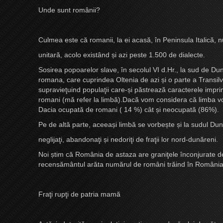
Unde sunt românii?
Culmea este că romanii, la ei acasă, în Peninsula Italică, 
unitară, acolo existând
ș
i azi peste 1.500 de dialecte.
Sosirea popoarelor slave, în secolul VI d.Hr., la sud de Du
romana
, care cuprindea Oltenia de azi
ș
i o parte a Transi
supravieţuind populaţii care-
ș
i păstrează caracterele impri
romani (mă refer la limbă).Dacă vom considera că limba vor
Dacia ocupată de romani ( 14 %) cât
ș
i neocupată (86%).
Pe de altă parte, aceea
ș
i limbă se vorbe
ș
te
ș
i la sudul Du
neglijaţi, abandonaţi
ș
i nedoriţi de fraţii lor nord-dunăreni.
Noi
ș
tim că România de astaza are graniţele înconjurate de
recensământul arăta numărul de români trăind în România
Fraţi rupţi de patria mamă