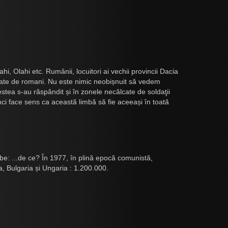
, Olahi etc. Rumânii, locuitori ai vechii provincii
Dacia
upate de romani. Nu este nimic neobi
ș
nuit să vedem
acestea s-au răspândit
ș
i în zonele necălcate de soldaţii
nci face sens ca această limbă să fie aceea
ș
i în toată
be: ...de ce? În 1977, în plină epocă comunistă,
ia, Bulgaria
ș
i Ungaria : 1.200.000.