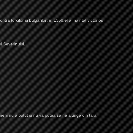
ontra turcilor
ș
i bulgarilor; în 1368,el a înaintat victorios
l Severinului.
imeni nu a putut
ș
i nu va putea să ne alunge din ţara