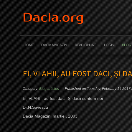
Dacia.org
HOME
DACIA MAGAZIN
READ ONLINE
LOGIN
BLOG
EI, VLAHII, AU FOST DACI, ȘI 
Category:
Blog articles
Published on Tuesday, February 14 2017
Ei, VLAHII, au fost daci,
Ș
i dacii suntem noi
Dr.N.Savescu
Dacia Magazin, martie , 2003