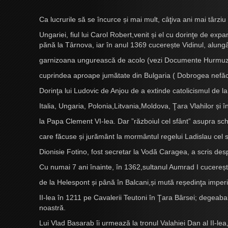
Ca lucrurile să se încurce
ș
i mai mult, câţiva ani mai târzi
Ungariei, fiul lui Carol Robert,venit
ș
i el cu dorinţe de exp
pănă la Târnova, iar în anul 1369 cucere
ș
te Vidinul, alun
garnizoana ungurească de acolo (vezi Documente Hurmuzaki, p
cuprindea aproape jumătate din Bulgaria ( Dobrogea nefăcân
Dorinţa lui Ludovic de Anjou de a extinde catolicismul de
Italia, Ungaria, Polonia,Litvania,Moldova, Ţara Vlahilor
ș
i 
la Papa Clement VI-lea. Dar ”războiul cel sfânt” asupra schi
care făcuse
ș
i jurământ la mormântul regelui Ladislau cel sfâ
Dionisie Fotino, fost secretar la Vodă Caragea, a scris des
Cu numai 7 ani înainte, în 1362,sultanul Aumrad I cucere
ș
de la Helespont
ș
i până în Balcani,
ș
i mută re
ș
edinţa imper
II-lea în 1211 pe Cavalerii Teutoni în Ţara Bârsei; degeaba 
noastră.
Lui Vlad Basarab îi urmează la tronul Valahiei Dan al II-le