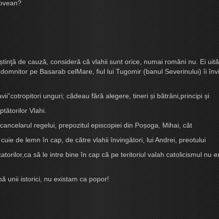
dovean?
ș
tinţă de cauză, consideră că vlahii sunt orice, numai români nu. Ei uit
omnitor pe Basarab celMare, fiul lui Tugomir (banul Severinului) îi învi
vii”cotropitori unguri; cădeau fără alegere, tineri
ș
i bătrâni,principi
ș
i
ptătorilor Vlahi.
cancelarul regelui, prepozitul episcopiei din Po
ș
oga, Mihai, cât
 cuie de lemn în cap, de către vlahii învingători, lui Andrei, preotului
icatorilor,ca să le intre bine în cap că pe teritoriul valah catolicismul n
ă unii istorici, nu existam ca popor!