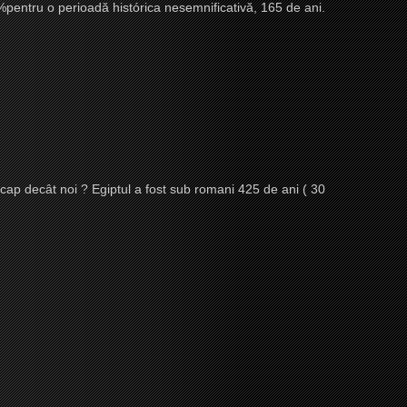
14%pentru o perioadă histórica nesemnificativă, 165 de ani.
e cap decât noi ? Egiptul a fost sub romani 425 de ani ( 30