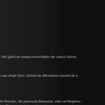
 Nici gând de dreptul minorităţilor din cadrul Uniunii
c,sau drept Cinci, râzând de dificultatea noastră de a
Vlaho-Rumâni, din peninsula Balcanică, este cel Megleno-