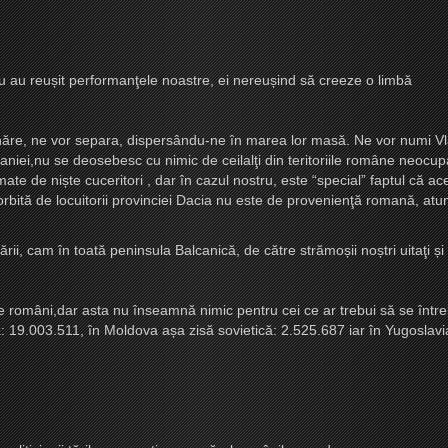
nu au reu
ș
it performanţele noastre, ei nereu
ș
ind să creeze o limbă
năre, ne vor separa, dispersându-ne în marea lor masă. Ne vor numi Vlahi
lvaniei,nu se deosebesc cu nimic de ceilalţi din teritoriile române neoc
mate de ni
ș
te cuceritori , dar în cazul nostru, este “special” faptul că 
bită de locuitorii provinciei Dacia nu este de provenienţă romană, atu
nării, cam în toată peninsula Balcanică, de către strămo
ș
ii no
ș
tri uitaţi
ș
i
 români,dar asta nu înseamnă nimic pentru cei ce ar trebui să se între
: 19.003.511, în Moldova a
ș
a zisă sovietică: 2.525.687 iar în Yugoslav