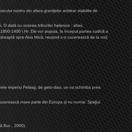
orului nostru din afara graniţelor arbitrar stabilite de
O dată cu sosirea triburilor helenice : aheii,
i 1800-1400 î.Hr. Ele vor popula, la început,partea sudică a
îndreaptă spre Asia Mică, reu
ș
ind s-o cucerească de la noi(
arele imperiu Pelasg, de geto-daci, un va schimba prea
cucerească mare parte din Europa
ș
i nu numai. Spaţiul
că,Buc., 2000).