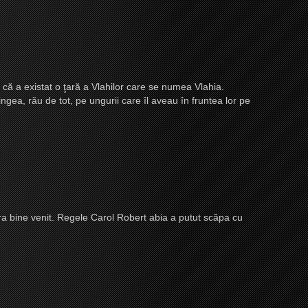
ă că a existat o ţară a Vlahilor care se numea Vlahia.
ngea, rău de tot, pe ungurii care îl aveau în fruntea lor pe
u era bine venit. Regele Carol Robert abia a putut scăpa cu