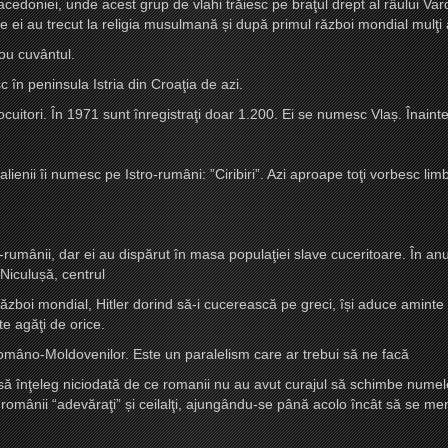
oniei, unde acest grup de vlahi trăiesc pe braţul drept al râului Varda
tre ei au trecut la religia musulmană
ș
i după primul război mondial mulţi
nou cuvântul.
sc în peninsula Istria din Croaţia de azi.
locuitori. În 1971 sunt înregistraţi doar 1.200. Ei se numesc Vla
ș
. Înaint
italienii îi numesc pe Istro-rumâni: ”Ciribiri”. Azi aproape toţi vorbesc l
umânii, dar ei au dispărut în masa populaţiei slave cuceritoare. În anu
 Niculu
ș
ă, centrul
ea război mondial, Hitler dorind să-i cucerească pe greci, î
ș
i aduce amint
te agăţi de orice.
mâno-Moldovenilor. Este un paralelism care ar trebui să ne facă
să înţeleg niciodată de ce romanii nu au avut curajul să schimbe numele sf
, românii “adevăraţi”
ș
i ceilalţi, ajungându-se până acolo încât să se m