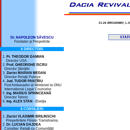
21-26 BROADWAY, L.IC.
Dr. NAPOLEON SĂVESCU
Fondator şi Preşedinte
6 DIRECTORI
1.
Pr. THEODOR DAMIAN
Director USA.
2.
Prof. GHEORGHE ISCRU
Director Ştiinţific
3.
Ziarist MARIAN MEGAN
Director Relaţii Publice
4.
Jud. TUDOR PANŢÎRU
Fost Ambasador al Moldovei la ONU
International Legal Councelor
5.
Ing. MARIUS SPRINCEANĂ
Director Tehnic
6.
Ing. ALEX STAN
- Elveţia
6 CONSILIERI
1.
Ziarist VLADIMIR BRILINSCHI
Preşedintele Filialei Transilvania.
2.
Dr. LUCIAN DAJDEA
Consilier, Relaţii cu Comunităţil