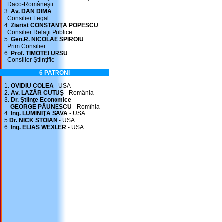
Daco-Româneşti
3.
Av. DAN DIMA
Consilier Legal
4.
Ziarist CONSTANŢA POPESCU
Consilier Relaţii Publice
5.
Gen.R. NICOLAE SPIROIU
Prim Consilier
6.
Prof. TIMOTEI URSU
Consilier Ştiinţific
6 PATRONI
1.
OVIDIU COLEA
- USA
2.
Av. LAZĂR CUTUŞ
- România
3.
Dr. Ştiinţe Economice
GEORGE PĂUNESCU
- Romînia
4.
Ing. LUMINIŢA SAVA
- USA
5.
Dr. NICK STOIAN
- USA
6.
Ing. ELIAS WEXLER
- USA